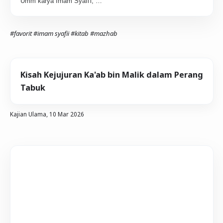
Umm karya Imam Syafi'i, …
#favorit
#imam syafii
#kitab
#mazhab
Kisah Kejujuran Ka'ab bin Malik dalam Perang
Tabuk
Kajian Ulama,
10 Mar 2026