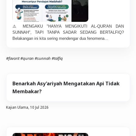
⚠️ MENGAKU "HANYA MENGIKUTI AL-QUR'AN DAN
SUNNAH", TAPI TANPA SADAR SEDANG BERTALFIQ?
Belakangan ini kita sering mendengar dua fenomena…
#favorit
#quran
#sunnah
#talfiq
Benarkah Asy'ariyah Mengatakan Api Tidak
Membakar?
Kajian Ulama,
10 Jul 2026