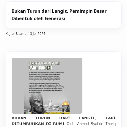
Bukan Turun dari Langit, Pemimpin Besar
Dibentuk oleh Generasi
Kajian Ulama,
13 Jul 2026
𝗕𝗨𝗞𝗔𝗡 𝗧𝗨𝗥𝗨𝗡 𝗗𝗔𝗥𝗜 𝗟𝗔𝗡𝗚𝗜𝗧, 𝗧𝗔𝗣𝗜
𝗗𝗜𝗧𝗨𝗠𝗕𝗨𝗛𝗞𝗔𝗡 𝗗𝗜 𝗕𝗨𝗠𝗜 Oleh: Ahmad Syahrin Thoriq