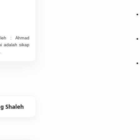
𝗙 Oleh : Ahmad
i adalah sikap
…
g Shaleh