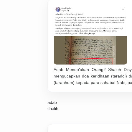
Adab Mendo'akan Orang2 Shaleh Disya
mengucapkan doa keridhaan (taradḍi) 
(tarahhum) kepada para sahabat Nabi, p
adab
shalih