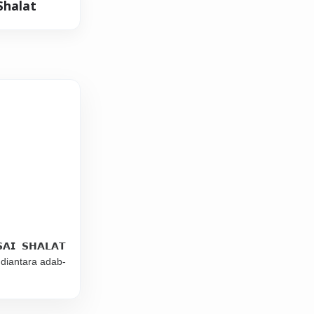
Shalat
𝗔𝗜 𝗦𝗛𝗔𝗟𝗔𝗧
 diantara adab-