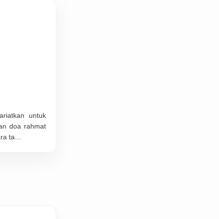
riatkan untuk
dan doa rahmat
ara ta…