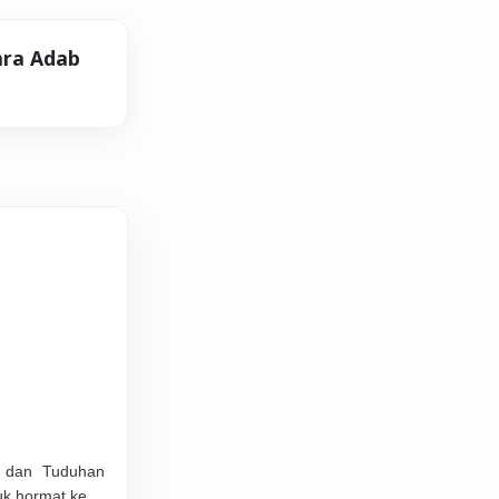
ara Adab
b dan Tuduhan
duk hormat ke…