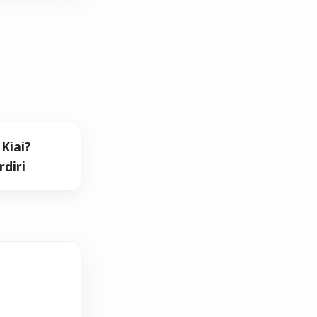
Kiai?
diri