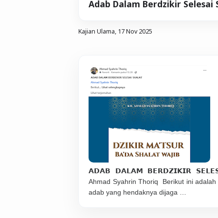
Adab Dalam Berdzikir Selesai 
Kajian Ulama,
17 Nov 2025
𝗔𝗗𝗔𝗕 𝗗𝗔𝗟𝗔𝗠 𝗕𝗘𝗥𝗗𝗭𝗜𝗞𝗜𝗥 𝗦𝗘𝗟𝗘
Ahmad Syahrin Thoriq Berikut ini adalah
adab yang hendaknya dijaga …