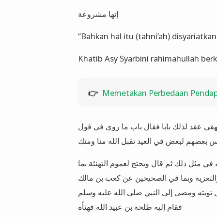
إنها مشروعة
“Bahkan hal itu (tahni’ah) disyariatkan
Khatib Asy Syarbini rahimahullah berk
👉
Memetakan Perbedaan Pendapa
يهقي عقد لذلك بابا فقال باب ما روي في قول
س بعضهم لبعض في العيد تقبل الله منا ومنك
في مثل ذلك ثم قال ويحتج لعموم التهنئة بما
لتعزية وبما في الصحيحين عن كعب بن مالك
 توبته ومضى إلى النبي صلى الله عليه وسلم
فقام إليه طلحة بن عبيد الله فهنأه