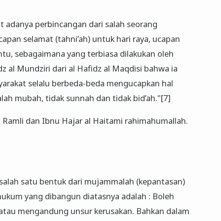
hat adanya perbincangan dari salah seorang
pan selamat (tahni’ah) untuk hari raya, ucapan
ntu, sebagaimana yang terbiasa dilakukan oleh
dz al Mundziri dari al Hafidz al Maqdisi bahwa ia
yarakat selalu berbeda-beda mengucapkan hal
h mubah, tidak sunnah dan tidak bid’ah."[7]
m Ramli dan Ibnu Hajar al Haitami rahimahumallah.
salah satu bentuk dari mujammalah (kepantasan)
hukum yang dibangun diatasnya adalah : Boleh
g atau mengandung unsur kerusakan. Bahkan dalam