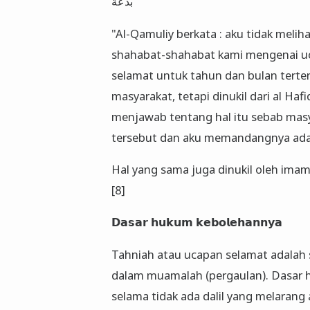
بدعة
"Al-Qamuliy berkata : aku tidak meli
shahabat-shahabat kami mengenai uca
selamat untuk tahun dan bulan terte
masyarakat, tetapi dinukil dari al Hafi
menjawab tentang hal itu sebab mas
tersebut dan aku memandangnya adala
Hal yang sama juga dinukil oleh ima
[8]
𝗗𝗮𝘀𝗮𝗿 𝗵𝘂𝗸𝘂𝗺 𝗸𝗲𝗯𝗼𝗹𝗲𝗵𝗮𝗻𝗻𝘆𝗮
Tahniah atau ucapan selamat adalah 
dalam muamalah (pergaulan). Dasar 
selama tidak ada dalil yang melaran