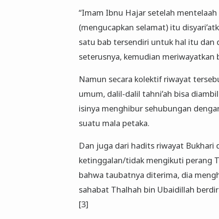
“Imam Ibnu Hajar setelah mentelaah
(mengucapkan selamat) itu disyari’a
satu bab tersendiri untuk hal itu dan 
seterusnya, kemudian meriwayatkan b
Namun secara kolektif riwayat tersebu
umum, dalil-dalil tahni’ah bisa diamb
isinya menghibur sehubungan dengan
suatu mala petaka.
Dan juga dari hadits riwayat Bukhar
ketinggalan/tidak mengikuti perang 
bahwa taubatnya diterima, dia mengh
sahabat Thalhah bin Ubaidillah berd
[3]