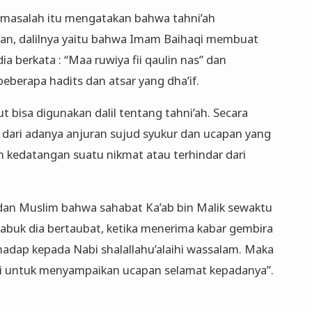
 masalah itu mengatakan bahwa tahni’ah
tkan, dalilnya yaitu bahwa Imam Baihaqi membuat
dia berkata : “Maa ruwiya fii qaulin nas” dan
eberapa hadits dan atsar yang dha’if.
t bisa digunakan dalil tentang tahni’ah. Secara
il dari adanya anjuran sujud syukur dan ucapan yang
 kedatangan suatu nikmat atau terhindar dari
i dan Muslim bahwa sahabat Ka’ab bin Malik sewaktu
Tabuk dia bertaubat, ketika menerima kabar gembira
adap kepada Nabi shalallahu’alaihi wassalam. Maka
iri untuk menyampaikan ucapan selamat kepadanya”.