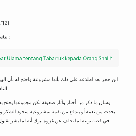
."[2]
ata :
t Ulama tentang Tabarruk kepada Orang Shalih
ابن حجر بعد اطلاعه على ذلك بأنها مشروعة واحتج له بأن الب
النا
وساق ما ذكر من أخبار وآثار ضعيفة لكن مجموعها يحتج به 
يحدث من نعمة أو يندفع من نقمة بمشروعية سجود الشكر وا
في قصة توبته لما تخلف عن غزوة تبوك أنه لما بشر بقبول