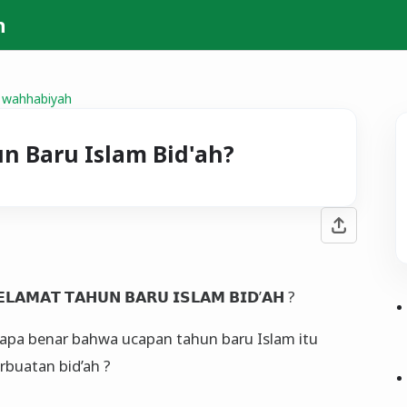
h
wahhabiyah
n Baru Islam Bid'ah?
𝗟𝗔𝗠𝗔𝗧 𝗧𝗔𝗛𝗨𝗡 𝗕𝗔𝗥𝗨 𝗜𝗦𝗟𝗔𝗠 𝗕𝗜𝗗’𝗔𝗛 ?
, apa benar bahwa ucapan tahun baru Islam itu
rbuatan bid’ah ?