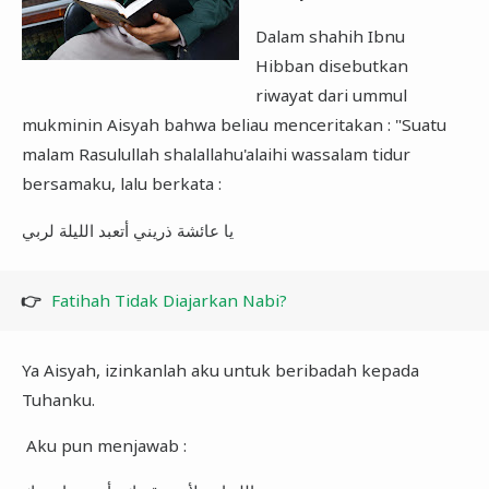
Dalam shahih Ibnu
Hibban disebutkan
riwayat dari ummul
mukminin Aisyah bahwa beliau menceritakan : "Suatu
malam Rasulullah shalallahu'alaihi wassalam tidur
bersamaku, lalu berkata :
يا عائشة ذريني أتعبد الليلة لربي
👉
Fatihah Tidak Diajarkan Nabi?
Ya Aisyah, izinkanlah aku untuk beribadah kepada
Tuhanku.
Aku pun menjawab :