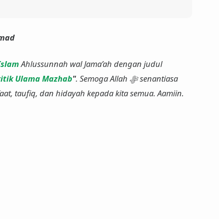
hmad
Islam
Ahlussunnah wal Jama’ah dengan judul
ritik Ulama Mazhab
"
. Semoga Allah ﷻ senantiasa
, taufiq, dan hidayah kepada kita semua. Aamiin.