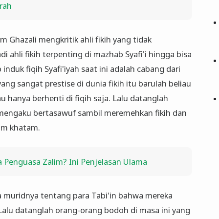
arah
 Ghazali mengkritik ahli fikih yang tidak
 ahli fikih terpenting di mazhab Syafi'i hingga bisa
nduk fiqih Syafi'iyah saat ini adalah cabang dari
ang sangat prestise di dunia fikih itu barulah beliau
 hanya berhenti di fiqih saja. Lalu datanglah
 mengaku bertasawuf sambil meremehkan fikih dan
lum khatam.
 Penguasa Zalim? Ini Penjelasan Ulama
 muridnya tentang para Tabi'in bahwa mereka
ki. Lalu datanglah orang-orang bodoh di masa ini yang