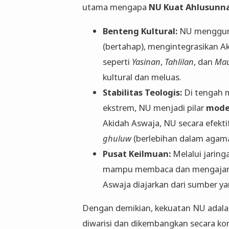
utama mengapa
NU Kuat Ahlusunn
Benteng Kultural:
NU menggun
(bertahap), mengintegrasikan Ak
seperti
Yasinan
,
Tahlilan
, dan
Mau
kultural dan meluas.
Stabilitas Teologis:
Di tengah m
ekstrem, NU menjadi pilar
mode
Akidah Aswaja, NU secara efekt
ghuluw
(berlebihan dalam agama
Pusat Keilmuan:
Melalui jaring
mampu membaca dan mengajark
Aswaja diajarkan dari sumber yan
​Dengan demikian, kekuatan NU adalah
diwarisi dan dikembangkan secara kon