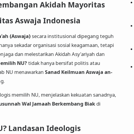
embangan Akidah Mayoritas
itas Aswaja Indonesia
'ah (Aswaja)
secara institusional dipegang teguh
hanya sekadar organisasi sosial keagamaan, tetapi
jaga dan melestarikan Akidah Asy'ariyah dan
emilih NU?
tidak hanya bersifat politis atau
sebab NU menawarkan
Sanad Keilmuan Aswaja an-
g.
eologis memilih NU, menjelaskan kekuatan sanadnya,
usunnah Wal Jamaah Berkembang Biak
di
U? Landasan Ideologis