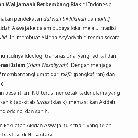
ah Wal Jamaah Berkembang Biak
di Indonesia.
akan pendekatan
dakwah bil hikmah
dan
tadrij
idah Aswaja ke dalam budaya lokal melalui tradisi
lid
. Ini membuat Akidah Asy'ariyah diterima secara
unculnya ideologi transnasional yang radikal dan
rasi Islam
(
Islam Wasatiyyah
). Dengan menjaga
if membentengi umat dari
takfir
(pengkafiran) dan
).
an pesantren, NU terus mencetak kader ulama yang
an kitab-kitab
turats
(klasik), memastikan Akidah
g orisinal dan sahih.
 kekuatan Akidah Aswaja itu sendiri yang telah
tekstual di Nusantara.