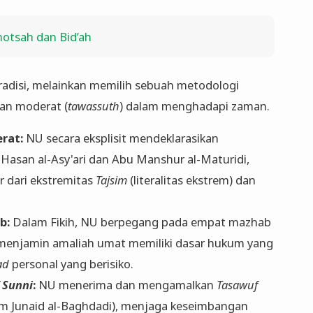
hotsah dan Bid’ah
radisi, melainkan memilih sebuah metodologi
dan moderat (
tawassuth
) dalam menghadapi zaman.
rat:
NU secara eksplisit mendeklarasikan
asan al-Asy'ari dan Abu Manshur al-Maturidi,
 dari ekstremitas
Tajsim
(literalitas ekstrem) dan
b:
Dalam Fikih, NU berpegang pada empat mazhab
i), menjamin amaliah umat memiliki dasar hukum yang
ad
personal yang berisiko.
 Sunni
:
NU menerima dan mengamalkan
Tasawuf
m Junaid al-Baghdadi), menjaga keseimbangan