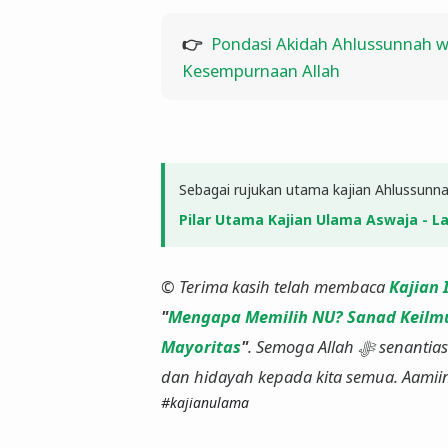
👉
Pondasi Akidah Ahlussunnah w
Kesempurnaan Allah
Sebagai rujukan utama kajian Ahlussunnah
Pilar Utama Kajian Ulama Aswaja - 
© Terima kasih telah membaca
Kajian 
"
Mengapa Memilih NU? Sanad Keilm
Mayoritas
"
. Semoga Allah ﷻ senantiasa menganugerahkan ilmu yang bermanfaat, taufiq,
dan hidayah kepada kita semua. Aamii
#kajianulama