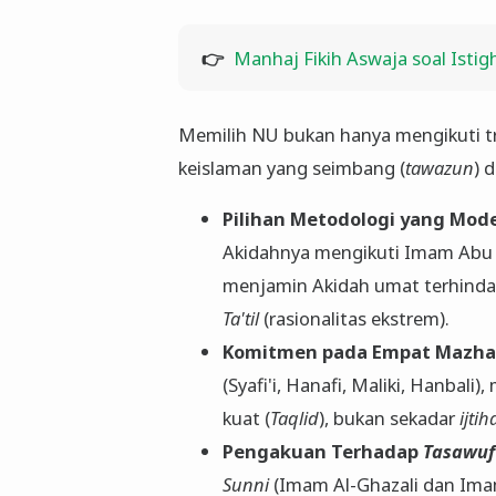
👉
Manhaj Fikih Aswaja soal Istig
​Memilih NU bukan hanya mengikuti t
keislaman yang seimbang (
tawazun
) 
Pilihan Metodologi yang Mode
Akidahnya mengikuti Imam Abu H
menjamin Akidah umat terhindar
Ta'til
(rasionalitas ekstrem).
Komitmen pada Empat Mazha
(Syafi'i, Hanafi, Maliki, Hanbal
kuat (
Taqlid
), bukan sekadar
ijtih
Pengakuan Terhadap
Tasawuf
Sunni
(Imam Al-Ghazali dan Ima