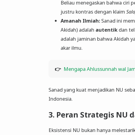
Beliau menegaskan bahwa ciri 
justru kontras dengan klaim
Sala
Amanah Ilmiah:
Sanad ini mema
Akidah) adalah
autentik
dan tel
adalah jaminan bahwa Akidah ya
akar ilmu.
👉
Mengapa Ahlussunnah wal Jam
​Sanad yang kuat menjadikan NU seb
Indonesia.
​3. Peran Strategis N
​Eksistensi NU bukan hanya melestari