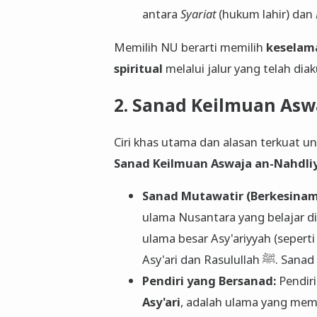
antara
Syariat
(hukum lahir) dan
​Memilih NU berarti memilih
keselama
spiritual
melalui jalur yang telah dia
​2. Sanad Keilmuan As
​Ciri khas utama dan alasan terkuat 
Sanad Keilmuan Aswaja an-Nahdli
Sanad Mutawatir (Berkesina
ulama Nusantara yang belajar 
ulama besar Asy'ariyyah (sepert
Asy'ari dan
Pendiri yang Bersanad:
Pendir
Asy'ari
, adalah ulama yang memil