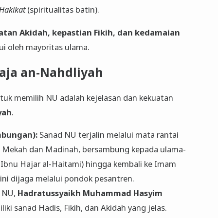
Hakikat
(spiritualitas batin).
tan Akidah, kepastian Fikih, dan kedamaian
kui oleh mayoritas ulama.
waja an-Nahdliyah
untuk memilih NU adalah kejelasan dan kekuatan
yah
.
mbungan):
Sanad NU terjalin melalui mata rantai
di Mekah dan Madinah, bersambung kepada ulama-
i Ibnu Hajar al-Haitami) hingga kembali ke Imam
 Rasulullah ﷺ. Sanad ini dijaga melalui pondok pesantren.
i NU,
Hadratussyaikh Muhammad Hasyim
iki sanad Hadis, Fikih, dan Akidah yang jelas.