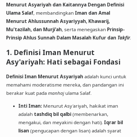
Menurut Asyariyah dan Kaitannya Dengan Definisi
Ulama Salaf
, membandingkan
Iman dan Amal
Menurut Ahlussunnah Asyariyyah, Khawarij,
Mu'tazilah, dan Murji'ah
, serta menegaskan
Prinsip-
Prinsip Ahlus Sunnah Dalam Masalah Kufur dan
Takfir
.
​1. Definisi Iman Menurut
Asy'ariyah: Hati sebagai Fondasi
Definisi Iman Menurut Asyariyah
adalah kunci untuk
memahami moderatisme mereka, dan pandangan ini
berakar kuat pada
manhaj
ulama Salaf.
Inti Iman:
Menurut Asy'ariyah, hakikat iman
adalah
tashdiq bil qalbi
(membenarkan,
mengakui, dan meyakini dengan hati).
Iqrar bil
lisan
(pengucapan dengan lisan) adalah syarat