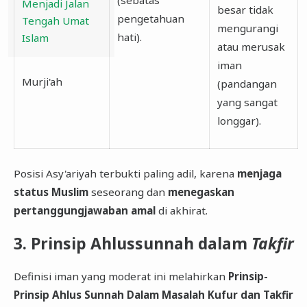
Menjadi Jalan
besar tidak
pengetahuan
Tengah Umat
mengurangi
hati).
Islam
atau merusak
iman
Murji'ah
(pandangan
yang sangat
longgar).
Posisi Asy'ariyah terbukti paling adil, karena
menjaga
status Muslim
seseorang dan
menegaskan
pertanggungjawaban amal
di akhirat.
​3. Prinsip Ahlussunnah dalam
Takfir
​Definisi iman yang moderat ini melahirkan
Prinsip-
Prinsip Ahlus Sunnah Dalam Masalah Kufur dan Takfir