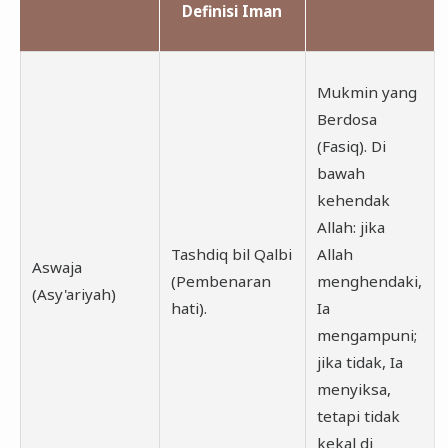
Definisi Iman
Mukmin yang
Berdosa
(Fasiq). Di
bawah
kehendak
Allah: jika
Tashdiq bil Qalbi
Allah
Aswaja
(Pembenaran
menghendaki,
(Asy'ariyah)
hati).
Ia
mengampuni;
jika tidak, Ia
menyiksa,
tetapi tidak
kekal di