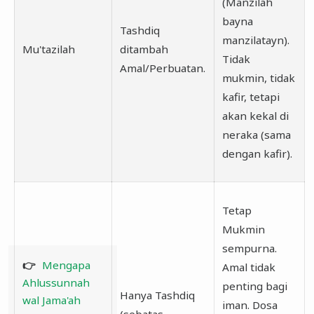
(Manzilah
bayna
Tashdiq
manzilatayn).
Mu'tazilah
ditambah
Tidak
Amal/Perbuatan.
mukmin, tidak
kafir, tetapi
akan kekal di
neraka (sama
dengan kafir).
Tetap
Mukmin
sempurna.
👉
Mengapa
Amal tidak
Ahlussunnah
penting bagi
Hanya Tashdiq
wal Jama'ah
iman. Dosa
(sebatas