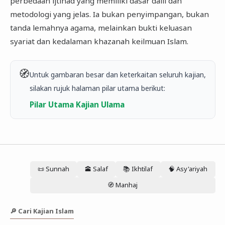
perbedaan ijtihad yang memiliki dasar dalil dan
metodologi yang jelas. Ia bukan penyimpangan, bukan
tanda lemahnya agama, melainkan bukti keluasan
syariat dan kedalaman khazanah keilmuan Islam.
🧭
Untuk gambaran besar dan keterkaitan seluruh kajian,
silakan rujuk halaman pilar utama berikut:
Pilar Utama Kajian Ulama
📜 Sunnah
🕋 Salaf
📚 Ikhtilaf
🧠 Asy'ariyah
🧭 Manhaj
🔎 Cari Kajian Islam