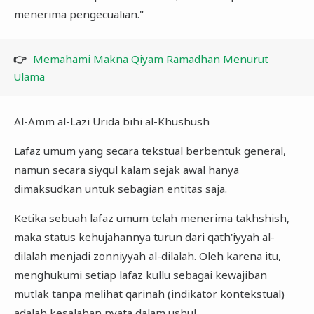
menerima pengecualian."
👉
Memahami Makna Qiyam Ramadhan Menurut
Ulama
Al-Amm al-Lazi Urida bihi al-Khushush
Lafaz umum yang secara tekstual berbentuk general,
namun secara siyqul kalam sejak awal hanya
dimaksudkan untuk sebagian entitas saja.
Ketika sebuah lafaz umum telah menerima takhshish,
maka status kehujahannya turun dari qath'iyyah al-
dilalah menjadi zonniyyah al-dilalah. Oleh karena itu,
menghukumi setiap lafaz kullu sebagai kewajiban
mutlak tanpa melihat qarinah (indikator kontekstual)
adalah kesalahan nyata dalam ushul.