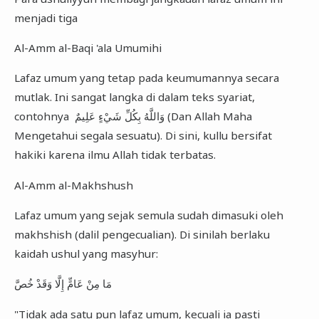
menjadi tiga
Al-Amm al-Baqi 'ala Umumihi
Lafaz umum yang tetap pada keumumannya secara
mutlak. Ini sangat langka di dalam teks syariat,
contohnya وَاللَّهُ بِكُلِّ شَيْءٍ عَلِيمٌ (Dan Allah Maha
Mengetahui segala sesuatu). Di sini, kullu bersifat
hakiki karena ilmu Allah tidak terbatas.
Al-Amm al-Makhshush
Lafaz umum yang sejak semula sudah dimasuki oleh
makhshish (dalil pengecualian). Di sinilah berlaku
kaidah ushul yang masyhur:
مَا مِنْ عَامٍّ إِلَّا وَقَدْ خُصَّ
"Tidak ada satu pun lafaz umum, kecuali ia pasti