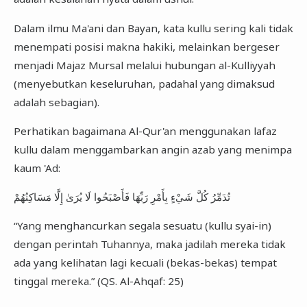
Dalam ilmu Ma'ani dan Bayan, kata kullu sering kali tidak
menempati posisi makna hakiki, melainkan bergeser
menjadi Majaz Mursal melalui hubungan al-Kulliyyah
(menyebutkan keseluruhan, padahal yang dimaksud
adalah sebagian).
Perhatikan bagaimana Al-Qur'an menggunakan lafaz
kullu dalam menggambarkan angin azab yang menimpa
kaum 'Ad:
تُدَمِّرُ كُلَّ شَيْءٍ بِأَمْرِ رَبِّهَا فَأَصْبَحُوا لَا يُرَىٰ إِلَّا مَسَاكِنُهُمْ
“Yang menghancurkan segala sesuatu (kullu syai-in)
dengan perintah Tuhannya, maka jadilah mereka tidak
ada yang kelihatan lagi kecuali (bekas-bekas) tempat
tinggal mereka.” (QS. Al-Ahqaf: 25)