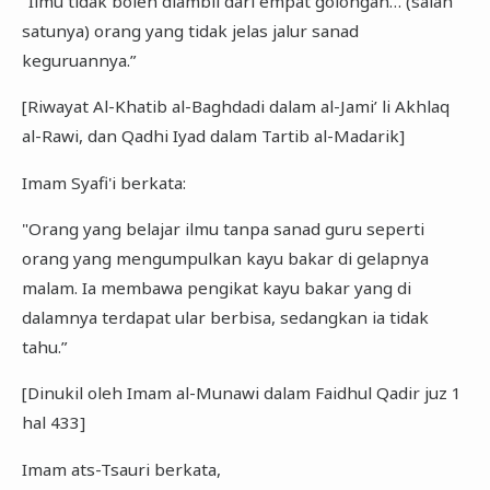
"Ilmu tidak boleh diambil dari empat golongan… (salah
satunya) orang yang tidak jelas jalur sanad
keguruannya.”
[Riwayat Al-Khatib al-Baghdadi dalam al-Jami’ li Akhlaq
al-Rawi, dan Qadhi Iyad dalam Tartib al-Madarik]
Imam Syafi'i berkata:
"Orang yang belajar ilmu tanpa sanad guru seperti
orang yang mengumpulkan kayu bakar di gelapnya
malam. Ia membawa pengikat kayu bakar yang di
dalamnya terdapat ular berbisa, sedangkan ia tidak
tahu.”
[Dinukil oleh Imam al-Munawi dalam Faidhul Qadir juz 1
hal 433]
Imam ats-Tsauri berkata,