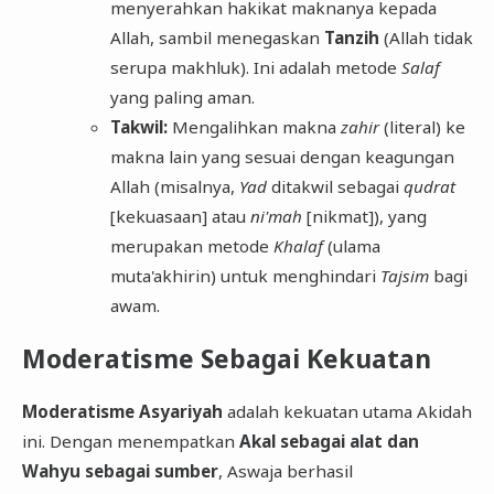
menyerahkan hakikat maknanya kepada
Allah, sambil menegaskan
Tanzih
(Allah tidak
serupa makhluk). Ini adalah metode
Salaf
yang paling aman.
Takwil:
Mengalihkan makna
zahir
(literal) ke
makna lain yang sesuai dengan keagungan
Allah (misalnya,
Yad
ditakwil sebagai
qudrat
[kekuasaan] atau
ni'mah
[nikmat]), yang
merupakan metode
Khalaf
(ulama
muta'akhirin) untuk menghindari
Tajsim
bagi
awam.
Moderatisme Sebagai Kekuatan
Moderatisme Asyariyah
adalah kekuatan utama Akidah
ini. Dengan menempatkan
Akal sebagai alat dan
Wahyu sebagai sumber
, Aswaja berhasil