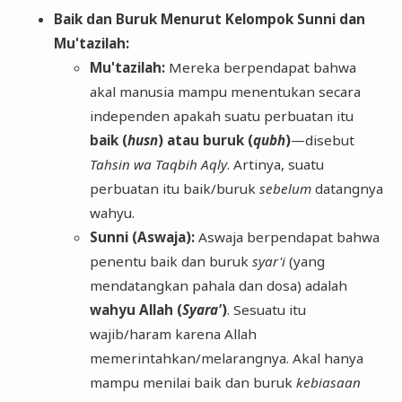
Baik dan Buruk Menurut Kelompok Sunni dan
Mu'tazilah:
Mu'tazilah:
Mereka berpendapat bahwa
akal manusia mampu menentukan secara
independen apakah suatu perbuatan itu
baik (
husn
) atau buruk (
qubh
)
—disebut
Tahsin wa Taqbih Aqly
. Artinya, suatu
perbuatan itu baik/buruk
sebelum
datangnya
wahyu.
Sunni (Aswaja):
Aswaja berpendapat bahwa
penentu baik dan buruk
syar'i
(yang
mendatangkan pahala dan dosa) adalah
wahyu Allah (
Syara'
)
. Sesuatu itu
wajib/haram karena Allah
memerintahkan/melarangnya. Akal hanya
mampu menilai baik dan buruk
kebiasaan