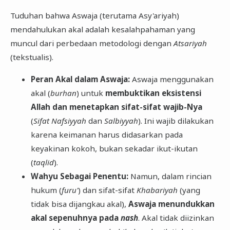
​Tuduhan bahwa Aswaja (terutama Asy'ariyah)
mendahulukan akal adalah kesalahpahaman yang
muncul dari perbedaan metodologi dengan
Atsariyah
(tekstualis).
Peran Akal dalam Aswaja:
Aswaja menggunakan
akal (
burhan
) untuk
membuktikan eksistensi
Allah dan menetapkan sifat-sifat wajib-Nya
(
Sifat Nafsiyyah
dan
Salbiyyah
). Ini wajib dilakukan
karena keimanan harus didasarkan pada
keyakinan kokoh, bukan sekadar ikut-ikutan
(
taqlid
).
Wahyu Sebagai Penentu:
Namun, dalam rincian
hukum (
furu'
) dan sifat-sifat
Khabariyah
(yang
tidak bisa dijangkau akal),
Aswaja menundukkan
akal sepenuhnya pada
nash
. Akal tidak diizinkan