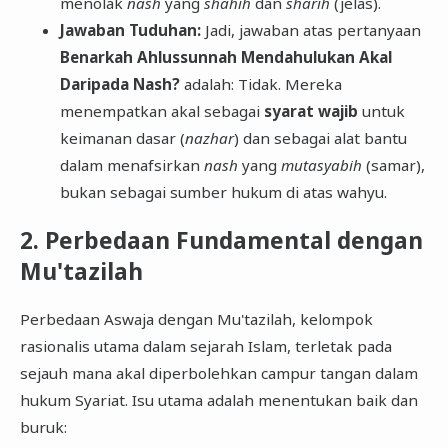
menolak
nash
yang
shahih
dan
sharih
(jelas).
Jawaban Tuduhan:
Jadi, jawaban atas pertanyaan
Benarkah Ahlussunnah Mendahulukan Akal
Daripada Nash?
adalah: Tidak. Mereka
menempatkan akal sebagai
syarat wajib
untuk
keimanan dasar (
nazhar
) dan sebagai alat bantu
dalam menafsirkan
nash
yang
mutasyabih
(samar),
bukan sebagai sumber hukum di atas wahyu.
​2. Perbedaan Fundamental dengan
Mu'tazilah
​Perbedaan Aswaja dengan Mu'tazilah, kelompok
rasionalis utama dalam sejarah Islam, terletak pada
sejauh mana akal diperbolehkan campur tangan dalam
hukum Syariat. Isu utama adalah menentukan baik dan
buruk: