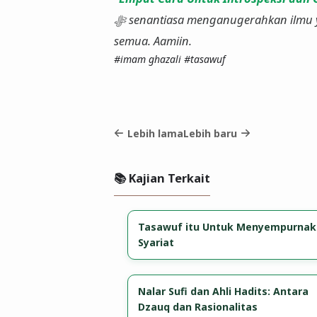
ﷻ senantiasa menganugerahkan ilmu yang bermanfaat, taufiq, dan hidayah kepada kita
semua. Aamiin.
#imam ghazali
#tasawuf
Lebih lama
Lebih baru
📚 Kajian Terkait
Tasawuf itu Untuk Menyempurna
Syariat
Nalar Sufi dan Ahli Hadits: Antara
Dzauq dan Rasionalitas