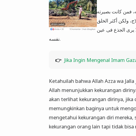
سه، فمن كانت بصيرته
اج، ولكن أكثر الخلق
 يرى الجذع فى عين
نفسه.
👉
Jika Ingin Mengenal Imam Gaza
Ketahuilah bahwa Allah Azza wa Jall
Allah menunjukkan kekurangan dirinya
akan terlihat kekurangan dirinya, jik
memungkinkan baginya untuk mengoba
mengetahui kekurangan diri mereka, 
kekurangan orang lain tapi tidak bis