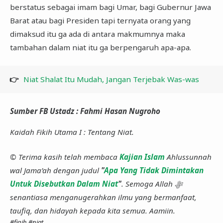
berstatus sebagai imam bagi Umar, bagi Gubernur Jawa
Barat atau bagi Presiden tapi ternyata orang yang
dimaksud itu ga ada di antara makmumnya maka
tambahan dalam niat itu ga berpengaruh apa-apa.
👉
Niat Shalat Itu Mudah, Jangan Terjebak Was-was
Sumber FB Ustadz : Fahmi Hasan Nugroho
Kaidah Fikih Utama I : Tentang Niat.
© Terima kasih telah membaca
Kajian Islam
Ahlussunnah
wal Jama’ah dengan judul
"
Apa Yang Tidak Dimintakan
Untuk Disebutkan Dalam Niat
"
. Semoga Allah ﷻ
senantiasa menganugerahkan ilmu yang bermanfaat,
taufiq, dan hidayah kepada kita semua. Aamiin.
#fiqih
#niat