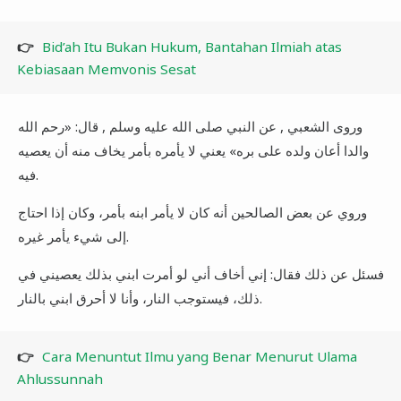
👉
Bid’ah Itu Bukan Hukum, Bantahan Ilmiah atas
Kebiasaan Memvonis Sesat
وروى الشعبي , عن النبي صلى الله عليه وسلم , قال: «رحم الله
والدا أعان ولده على بره» يعني لا يأمره بأمر يخاف منه أن يعصيه
فيه.
وروي عن بعض الصالحين أنه كان لا يأمر ابنه بأمر، وكان إذا احتاج
إلى شيء يأمر غيره.
فسئل عن ذلك فقال: إني أخاف أني لو أمرت ابني بذلك يعصيني في
ذلك، فيستوجب النار، وأنا لا أحرق ابني بالنار.
👉
Cara Menuntut Ilmu yang Benar Menurut Ulama
Ahlussunnah