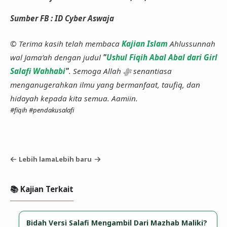
Sumber FB : ID Cyber Aswaja
© Terima kasih telah membaca
Kajian Islam
Ahlussunnah
wal Jama’ah dengan judul
"
Ushul Fiqih Abal Abal dari Girl
Salafi Wahhabi
"
. Semoga Allah ﷻ senantiasa
menganugerahkan ilmu yang bermanfaat, taufiq, dan
hidayah kepada kita semua. Aamiin.
#fiqih
#pendakusalafi
Lebih lama
Lebih baru
📚 Kajian Terkait
Bidah Versi Salafi Mengambil Dari Mazhab Maliki?