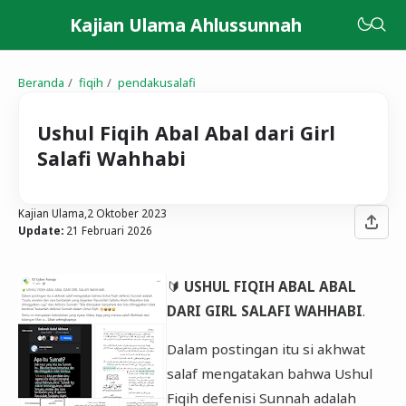
Kajian Ulama Ahlussunnah
Beranda
fiqih
pendakusalafi
Ushul Fiqih Abal Abal dari Girl
Salafi Wahhabi
Kajian Ulama,
2 Oktober 2023
Update:
21 Februari 2026
🔰
USHUL FIQIH ABAL ABAL
DARI GIRL SALAFI WAHHABI
.
Dalam postingan itu si akhwat
salaf mengatakan bahwa Ushul
Fiqih defenisi Sunnah adalah