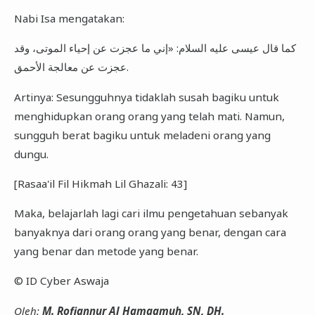
Nabi Isa mengatakan:
كما قال عيسى عليه السلام: «إني ما عجزت عن إحياء الموتى، وقد
عجزت عن معالجة الأحمق.
Artinya: Sesungguhnya tidaklah susah bagiku untuk
menghidupkan orang orang yang telah mati. Namun,
sungguh berat bagiku untuk meladeni orang yang
dungu.
[Rasaa'il Fil Hikmah Lil Ghazali: 43]
Maka, belajarlah lagi cari ilmu pengetahuan sebanyak
banyaknya dari orang orang yang benar, dengan cara
yang benar dan metode yang benar.
© ID Cyber Aswaja
Oleh:
M. Rofiannur Al Hamaamuh, SN, DH.