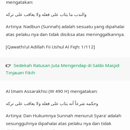
mengatakan:
والندب ما يثاب على فعله ولا يعاقب على تركه
Artinya: Nadbun (Sunnah) adalah sesuatu yang dipahalai
atas pelaku nya dan tidak disiksa atas meninggalkannya.
[Qawathi'ul Adillah Fii Ushul Al Fiqh: 1/112]
👉
Sedekah Ratusan Juta Mengendap di Saldo Masjid:
Tinjauan Fikih
Al Imam Assarakhsi (W 490 H) mengatakan:
وحكمه شرعاً أنه يثاب على فعله ولا يعاقب على تركه
Artinya: Dan Hukumnya Sunnah menurut Syara' adalah
sesungguhnya dipahalai atas pelaku nya dan tidak