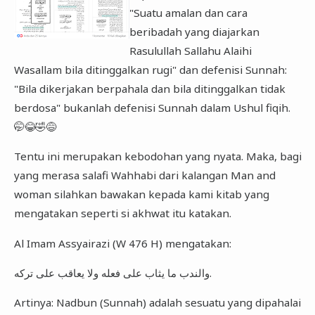
"Suatu amalan dan cara
beribadah yang diajarkan
Rasulullah Sallahu Alaihi
Wasallam bila ditinggalkan rugi" dan defenisi Sunnah:
"Bila dikerjakan berpahala dan bila ditinggalkan tidak
berdosa" bukanlah defenisi Sunnah dalam Ushul fiqih.
🤭😂🤣😅
Tentu ini merupakan kebodohan yang nyata. Maka, bagi
yang merasa salafi Wahhabi dari kalangan Man and
woman silahkan bawakan kepada kami kitab yang
mengatakan seperti si akhwat itu katakan.
Al Imam Assyairazi (W 476 H) mengatakan:
والندب ما يثاب على فعله ولا يعاقب على تركه.
Artinya: Nadbun (Sunnah) adalah sesuatu yang dipahalai