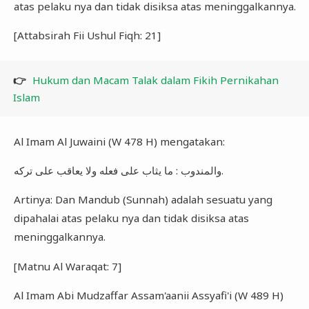
atas pelaku nya dan tidak disiksa atas meninggalkannya.
[Attabsirah Fii Ushul Fiqh: 21]
👉
Hukum dan Macam Talak dalam Fikih Pernikahan
Islam
Al Imam Al Juwaini (W 478 H) mengatakan:
والمندوب : ما يثاب على فعله ولا يعاقب على تركه.
Artinya: Dan Mandub (Sunnah) adalah sesuatu yang
dipahalai atas pelaku nya dan tidak disiksa atas
meninggalkannya.
[Matnu Al Waraqat: 7]
Al Imam Abi Mudzaffar Assam'aanii Assyafi'i (W 489 H)