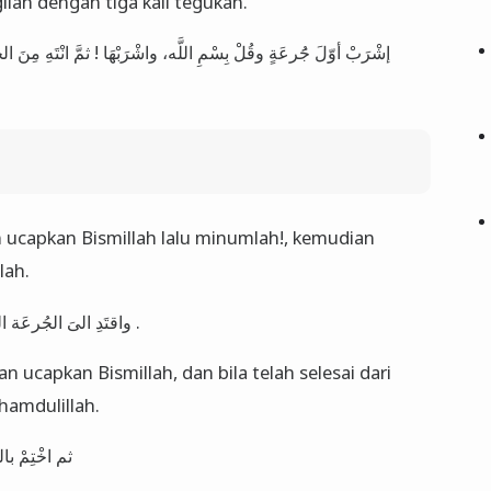
lah dengan tiga kali tegukan.
إشْرَبْ أوّلَ جَُرعَةٍ وقُلْ بِسْمِ اللَّه، واشْرَبْهَا ! ثمَّ انْتَهِ مِن
ucapkan Bismillah lalu minumlah!, kemudian
lah.
واقتَدِ الىَ الجُرعَة الثَّانِيَة وقل بسم الله، وانْتَهِ منها وقل الحمد لله .
n ucapkan Bismillah, dan bila telah selesai dari
hamdulillah.
ثم اخْتِمْ ب