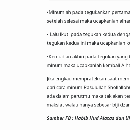
•Minumlah pada tegukankan pertama 
setelah selesai maka ucapkanlah alha
• Lalu ikuti pada tegukan kedua denga
tegukan kedua ini maka ucapkanlah k
•Kemudian akhiri pada tegukan yang t
minum maka ucapkanlah kembali Alha
Jika engkau mempratekkan saat meminu
dari cara minum Rasulullah Shollalloh
ada dalam perutmu maka tak akan te
maksiat walau hanya sebesar biji dzar
Sumber FB : Habib Hud Alatas dan
U