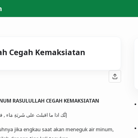
h
ah Cegah Kemaksiatan
NUM RASULULLAH CEGAH KEMAKSIATAN
إنَّك اذا ما اقبلتَ على شَربَةِ مَاء , فقَسِّ
hnya jika engkau saat akan meneguk air minum,