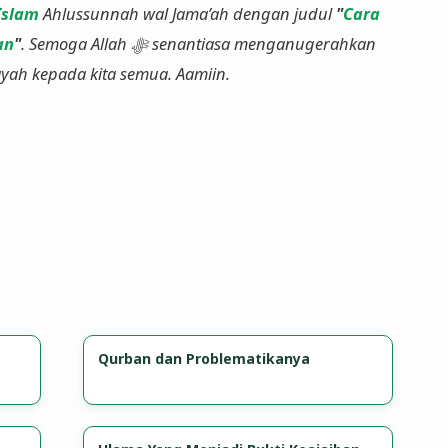
Islam
Ahlussunnah wal Jama’ah dengan judul
"
Cara
an
"
. Semoga Allah ﷻ senantiasa menganugerahkan
ayah kepada kita semua. Aamiin.
Qurban dan Problematikanya