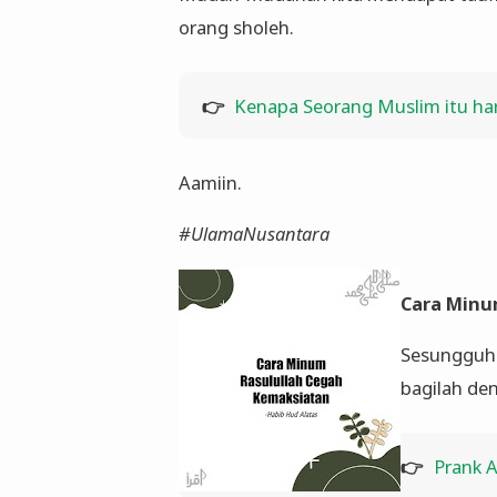
orang sholeh.
👉
Kenapa Seorang Muslim itu h
Aamiin.
#UlamaNusantara
Cara Minu
Sesungguhn
bagilah den
👉
Prank A