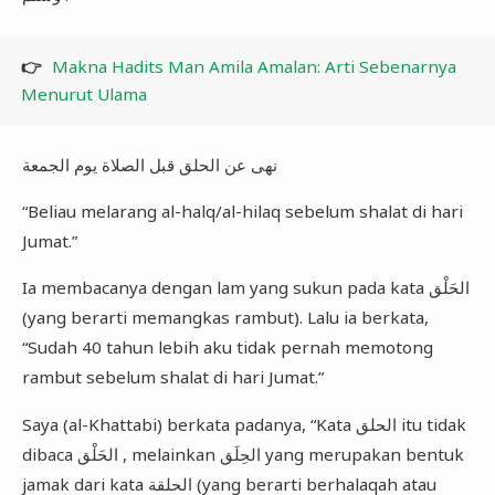
👉
Makna Hadits Man Amila Amalan: Arti Sebenarnya
Menurut Ulama
نهى عن الحلق قبل الصلاة يوم الجمعة
“Beliau melarang al-halq/al-hilaq sebelum shalat di hari
Jumat.”
Ia membacanya dengan lam yang sukun pada kata الحَلْق
(yang berarti memangkas rambut). Lalu ia berkata,
“Sudah 40 tahun lebih aku tidak pernah memotong
rambut sebelum shalat di hari Jumat.”
Saya (al-Khattabi) berkata padanya, “Kata الحلق itu tidak
dibaca الحَلْق , melainkan الحِلَق yang merupakan bentuk
jamak dari kata الحلقة (yang berarti berhalaqah atau