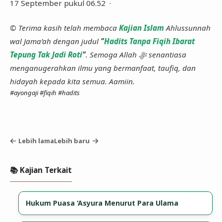
17 September pukul 06.52 ·
© Terima kasih telah membaca
Kajian Islam
Ahlussunnah
wal Jama’ah dengan judul
"
Hadits Tanpa Fiqih Ibarat
Tepung Tak Jadi Roti
"
. Semoga Allah ﷻ senantiasa
menganugerahkan ilmu yang bermanfaat, taufiq, dan
hidayah kepada kita semua. Aamiin.
#ayongaji
#fiqih
#hadits
Lebih lama
Lebih baru
📚 Kajian Terkait
Hukum Puasa ‘Asyura Menurut Para Ulama