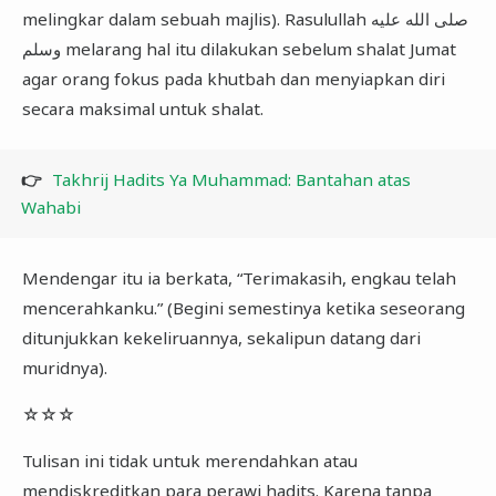
melingkar dalam sebuah majlis). Rasulullah صلى الله عليه
وسلم melarang hal itu dilakukan sebelum shalat Jumat
agar orang fokus pada khutbah dan menyiapkan diri
secara maksimal untuk shalat.
👉
Takhrij Hadits Ya Muhammad: Bantahan atas
Wahabi
Mendengar itu ia berkata, “Terimakasih, engkau telah
mencerahkanku.” (Begini semestinya ketika seseorang
ditunjukkan kekeliruannya, sekalipun datang dari
muridnya).
☆☆☆
Tulisan ini tidak untuk merendahkan atau
mendiskreditkan para perawi hadits. Karena tanpa