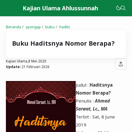
Kajian Ulama Ahlussunnah
Beranda
ayongaji
buku
hadits
Buku Haditsnya Nomor Berapa?
Kajian Ulama,
8 Mei 2020
Update:
21 Februari 2026
Judul
:
Haditsnya
Nomor Berapa?
Penulis
:
Ahmad
Sarwat, Lc., MA
Terbit
: Sat, 8 June
2019