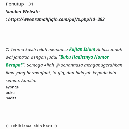
Penutup 31
Sumber Website
: https://www.rumahfiqih.com/pdf/x.php?id=293
© Terima kasih telah membaca
Kajian Islam
Ahlussunnah
wal Jama’ah dengan judul
"
Buku Haditsnya Nomor
Berapa?
"
. Semoga Allah ﷻ senantiasa menganugerahkan
ilmu yang bermanfaat, taufiq, dan hidayah kepada kita
semua. Aamiin.
ayongaji
buku
hadits
Lebih lama
Lebih baru