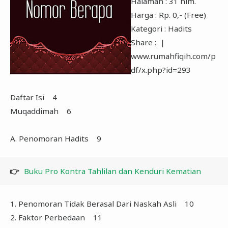
Halaman
: 31 hlm.
Harga
: Rp. 0,- (Free)
Kategori
: Hadits
Share
: |
www.rumahfiqih.com/p
df/x.php?id=293
Daftar Isi 4
Muqaddimah 6
A. Penomoran Hadits 9
👉
Buku Pro Kontra Tahlilan dan Kenduri Kematian
1. Penomoran Tidak Berasal Dari Naskah Asli 10
2. Faktor Perbedaan 11