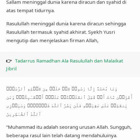
Sallam meninggal dunia karena diracun dan syahid di
atas tempat tidurnya.
Rasulullah meninggal dunia karena diracun sehingga
Rasulullah termasuk syahid akhirat. Syekh Yusri
mengutip dan menjelaskan firman Allah,
👉
Tadarrus Ramadhan Ala Rasulullah dan Malaikat
Jibril
وَمَا مُحَمَّدٌ إِلَّا رَسُولࣱ قَدۡ خَلَتۡ مِن قَبۡلِهِ ٱلرُّسُلُۚ
أَفَإِی۟ن مَّاتَ أَوۡ قُتِلَ ٱنقَلَبۡتُمۡ عَلَىٰۤ أَعۡقَـٰبِكُمۡۚ وَمَن
یَنقَلِبۡ عَلَىٰ عَقِبَیۡهِ فَلَن یَضُرَّ ٱللَّهَ شَیۡـࣰٔاۗ وَسَیَجۡزِی
ٱللَّهُ ٱلشَّـٰكِرِینَ
“Muhammad itu adalah seorang urusan Allah. Sungguh,
beberapa rasul lain telah datang mendahuluinya.