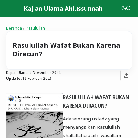
Kajian Ulama Ahlussunnah
Beranda
rasulullah
Rasulullah Wafat Bukan Karena
Diracun?
Kajian Ulama,
9 November 2024
Update:
19 Februari 2026
RASULULLAH WAFAT BUKAN
KARENA DIRACUN?
Ada seorang ustadz yang
menyangsikan Rasulullah
shallallahu alaihi wasallam