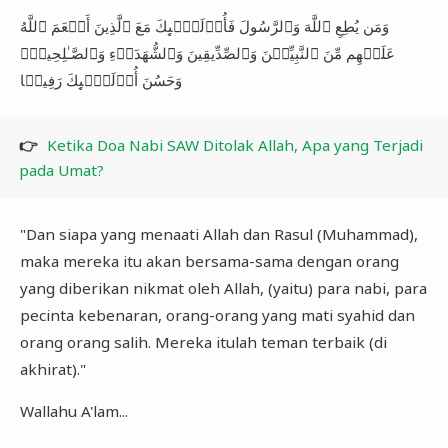
وَمَن یُطِعِ ٱللَّهَ وَٱلرَّسُولَ فَأُو۟لَـٰۤىِٕكَ مَعَ ٱلَّذِینَ أَنۡعَمَ ٱللَّهُ
عَلَیۡهِم مِّنَ ٱلنَّبِیِّـۧنَ وَٱلصِّدِّیقِینَ وَٱلشُّهَدَاۤءِ وَٱلصَّـٰلِحِینَۚ
وَحَسُنَ أُو۟لَـٰۤىِٕكَ رَفِیقࣰا
👉
Ketika Doa Nabi SAW Ditolak Allah, Apa yang Terjadi
pada Umat?
"Dan siapa yang menaati Allah dan Rasul (Muhammad),
maka mereka itu akan bersama-sama dengan orang
yang diberikan nikmat oleh Allah, (yaitu) para nabi, para
pecinta kebenaran, orang-orang yang mati syahid dan
orang orang salih. Mereka itulah teman terbaik (di
akhirat)."
Wallahu A'lam...