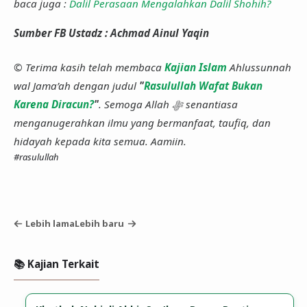
baca juga :
Dalil Perasaan Mengalahkan Dalil Shohih?
Sumber FB Ustadz : Achmad Ainul Yaqin
© Terima kasih telah membaca
Kajian Islam
Ahlussunnah
wal Jama’ah dengan judul
"
Rasulullah Wafat Bukan
Karena Diracun?
"
. Semoga Allah ﷻ senantiasa
menganugerahkan ilmu yang bermanfaat, taufiq, dan
hidayah kepada kita semua. Aamiin.
#rasulullah
Lebih lama
Lebih baru
📚 Kajian Terkait