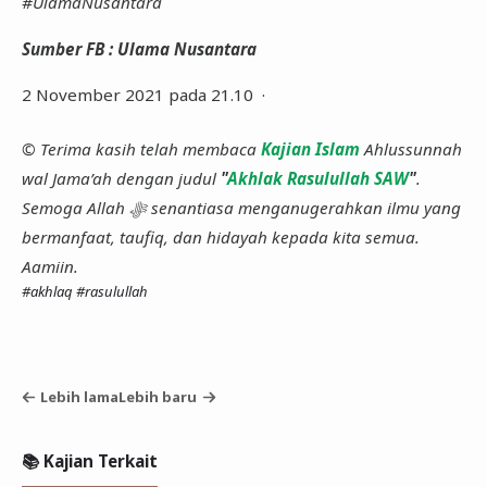
#UlamaNusantara
Sumber FB : Ulama Nusantara
2 November 2021 pada 21.10 ·
© Terima kasih telah membaca
Kajian Islam
Ahlussunnah
wal Jama’ah dengan judul
"
Akhlak Rasulullah SAW
"
.
Semoga Allah ﷻ senantiasa menganugerahkan ilmu yang
bermanfaat, taufiq, dan hidayah kepada kita semua.
Aamiin.
#akhlaq
#rasulullah
Lebih lama
Lebih baru
📚 Kajian Terkait