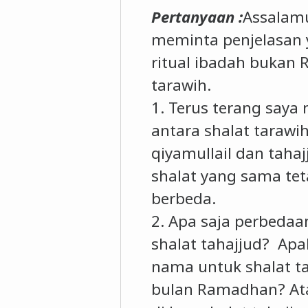
Pertanyaan :
Assalamu
meminta penjelasan 
ritual ibadah bukan
tarawih.
1. Terus terang say
antara shalat tarawi
qiyamullail dan taha
shalat yang sama te
berbeda.
2. Apa saja perbedaa
shalat tahajjud? Apa
nama untuk shalat t
bulan Ramadhan? Ata