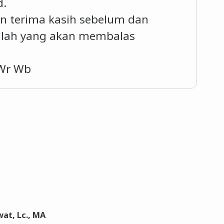
d.
n terima kasih sebelum dan
llah yang akan membalas
Wr Wb
at, Lc., MA