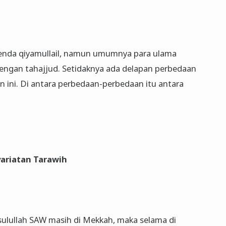
enda qiyamullail, namun umumnya para ulama
engan tahajjud. Setidaknya ada delapan perbedaan
n ini. Di antara perbedaan-perbedaan itu antara
yariatan Tarawih
sulullah SAW masih di Mekkah, maka selama di