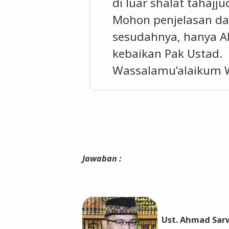
di luar shalat tahajju
Mohon penjelasan da
sesudahnya, hanya A
kebaikan Pak Ustad.
Wassalamu’alaikum 
Jawaban :
Ust. Ahmad Sarw