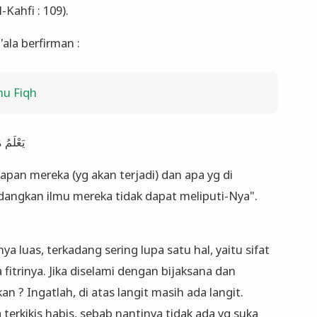
-Kahfi : 109).
ala berfirman :
mu Fiqh
يَعْلَمُ 
apan mereka (yg akan terjadi) dan apa yg di
edangkan ilmu mereka tidak dapat meliputi-Nya".
 luas, terkadang sering lupa satu hal, yaitu sifat
itrinya. Jika diselami dengan bijaksana dan
an ? Ingatlah, di atas langit masih ada langit.
terkikis habis, sebab nantinya tidak ada yg suka