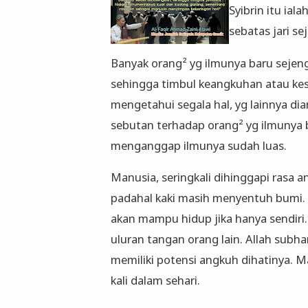
Syibrin itu ial
sebatas jari se
Banyak orang² yg ilmunya baru sejeng
sehingga timbul keangkuhan atau ke
mengetahui segala hal, yg lainnya dia
sebutan terhadap orang² yg ilmunya b
menganggap ilmunya sudah luas.
Manusia, seringkali dihinggapi rasa 
padahal kaki masih menyentuh bumi. P
akan mampu hidup jika hanya sendiri
uluran tangan orang lain. Allah sub
memiliki potensi angkuh dihatinya. M
kali dalam sehari.