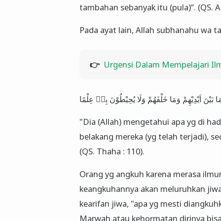
tambahan sebanyak itu (pula)”. (QS. Al
Pada ayat lain, Allah subhanahu wa ta'
👉
Urgensi Dalam Mempelajari Il
مَا بَيْنَ اَيْدِيْهِمْ وَمَا خَلْفَهُمْ وَلَا يُحِيْطُوْنَ بِهٖ عِلْمًا
"Dia (Allah) mengetahui apa yg di had
belakang mereka (yg telah terjadi), s
(QS. Thaha : 110).
Orang yg angkuh karena merasa ilmunya
keangkuhannya akan meluruhkan jiwa f
kearifan jiwa, "apa yg mesti diangkuhk
Marwah atau kehormatan dirinya bisa 