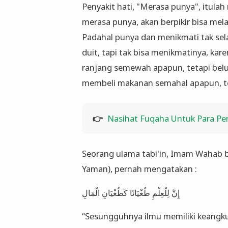
Penyakit hati, "Merasa punya", itula
merasa punya, akan berpikir bisa mel
Padahal punya dan menikmati tak sel
duit, tapi tak bisa menikmatinya, kar
ranjang semewah apapun, tetapi belum
membeli makanan semahal apapun, te
👉
Nasihat Fuqaha Untuk Para Pe
Seorang ulama tabi'in, Imam Wahab b
Yaman), pernah mengatakan :
إِنَّ لِلْعِلْمِ طُغْيَانًا ‌كَطُغْيَانِ ‌الْمَالِ
“Sesungguhnya ilmu memiliki keangk