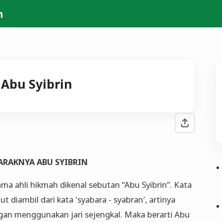
h
Abu Syibrin
RAKNYA ABU SYIBRIN
ama ahli hikmah dikenal sebutan “Abu Syibrin”. Kata
but diambil dari kata 'syabara - syabran', artinya
an menggunakan jari sejengkal. Maka berarti Abu