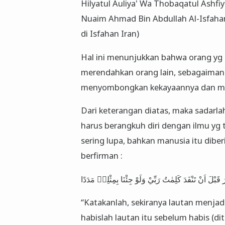
Hilyatul Auliya' Wa Thobaqatul Ashfi
Nuaim Ahmad Bin Abdullah Al-Isfahani
di Isfahan Iran)
Hal ini menunjukkan bahwa orang yg
merendahkan orang lain, sebagaiman
menyombongkan kekayaannya dan me
Dari keterangan diatas, maka sadarla
harus berangkuh diri dengan ilmu yg t
sering lupa, bahkan manusia itu diber
berfirman :
رُ قَبْلَ اَنْ تَنْفَدَ كَلِمٰتُ رَبِّيْ وَلَوْ جِئْنَا بِمِثْلِهٖ مَدَدًا
“Katakanlah, sekiranya lautan menjad
habislah lautan itu sebelum habis (d