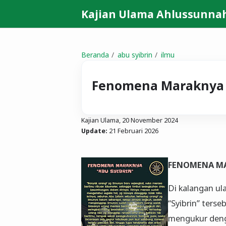
Kajian Ulama Ahlussunna
Beranda
abu syibrin
ilmu
Fenomena Maraknya 
Kajian Ulama,
20 November 2024
Update:
21 Februari 2026
FENOMENA MA
Di kalangan ul
“Syibrin” terse
mengukur deng