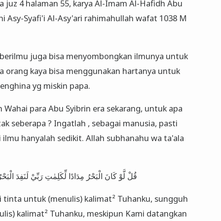
ya juz 4 halaman 55, karya Al-Imam Al-Hafidh Abu
 Asy-Syafi'i Al-Asy'ari rahimahullah wafat 1038 M
 berilmu juga bisa menyombongkan ilmunya untuk
a orang kaya bisa menggunakan hartanya untuk
nghina yg miskin papa.
h Wahai para Abu Syibrin era sekarang, untuk apa
ak seberapa ? Ingatlah , sebagai manusia, pasti
i ilmu hanyalah sedikit. Allah subhanahu wa ta'ala
قُلْ لَّوْ كَانَ الْبَحْرُ مِدَادًا لِّكَلِمٰتِ رَبِّيْ لَنَفِدَ الْبَحْ
i tinta untuk (menulis) kalimat² Tuhanku, sungguh
itulis) kalimat² Tuhanku, meskipun Kami datangkan