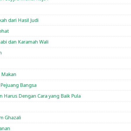
h dari Hasil Judi
ehat
Nabi dan Karamah Wali
h
m Makan
h Pejuang Bangsa
 Harus Dengan Cara yang Baik Pula
m Ghazali
anan