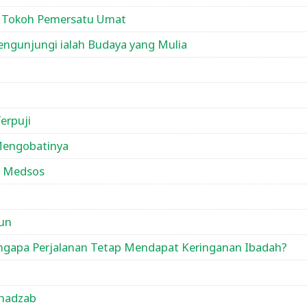
, Tokoh Pemersatu Umat
ngunjungi ialah Budaya yang Mulia
erpuji
 Mengobatinya
Di Medsos
kun
ngapa Perjalanan Tetap Mendapat Keringanan Ibadah?
uhadzab