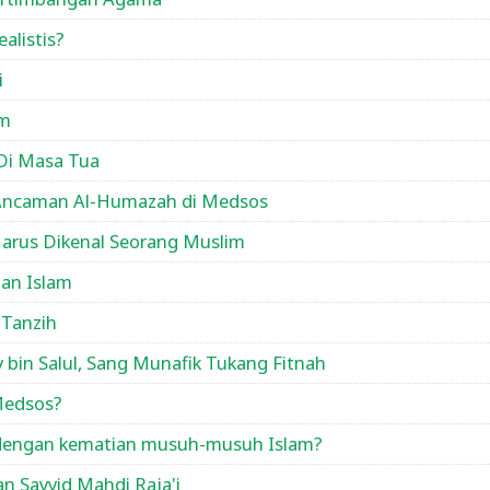
alistis?
i
am
 Di Masa Tua
Ancaman Al-Humazah di Medsos
arus Dikenal Seorang Muslim
an Islam
 Tanzih
 bin Salul, Sang Munafik Tukang Fitnah
Medsos?
dengan kematian musuh-musuh Islam?
n Sayyid Mahdi Raja'i