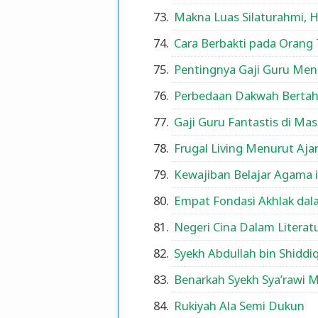
Makna Luas Silaturahmi, 
Cara Berbakti pada Orang
Pentingnya Gaji Guru Me
Perbedaan Dakwah Berta
Gaji Guru Fantastis di Ma
Frugal Living Menurut Aja
Kewajiban Belajar Agama 
Empat Fondasi Akhlak dal
Negeri Cina Dalam Literat
Syekh Abdullah bin Shidd
Benarkah Syekh Sya’rawi 
Rukiyah Ala Semi Dukun