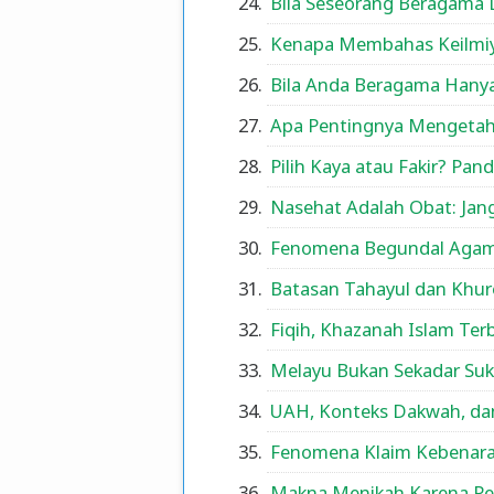
Bila Seseorang Beragama D
Kenapa Membahas Keilmiy
Bila Anda Beragama Hanya
Apa Pentingnya Mengetahu
Pilih Kaya atau Fakir? P
Nasehat Adalah Obat: Jan
Fenomena Begundal Aga
Batasan Tahayul dan Khur
Fiqih, Khazanah Islam Ter
Melayu Bukan Sekadar Suk
UAH, Konteks Dakwah, da
Fenomena Klaim Kebenar
Makna Menikah Karena P