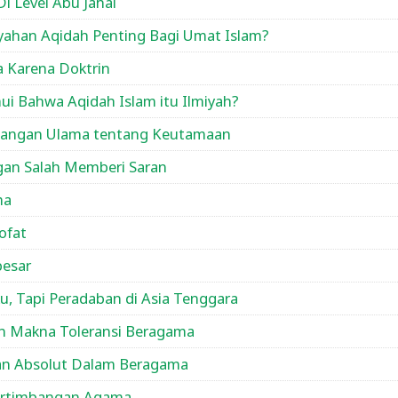
i Level Abu Jahal
ahan Aqidah Penting Bagi Umat Islam?
 Karena Doktrin
i Bahwa Aqidah Islam itu Ilmiyah?
andangan Ulama tentang Keutamaan
gan Salah Memberi Saran
ma
ofat
besar
u, Tapi Peradaban di Asia Tenggara
n Makna Toleransi Beragama
an Absolut Dalam Beragama
ertimbangan Agama