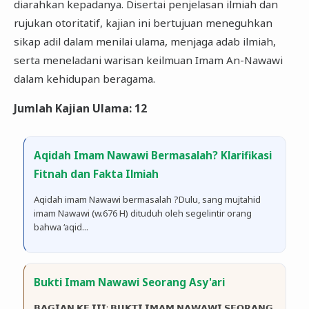
diarahkan kepadanya. Disertai penjelasan ilmiah dan
rujukan otoritatif, kajian ini bertujuan meneguhkan
sikap adil dalam menilai ulama, menjaga adab ilmiah,
serta meneladani warisan keilmuan Imam An-Nawawi
dalam kehidupan beragama.
Jumlah Kajian Ulama: 12
Aqidah Imam Nawawi Bermasalah? Klarifikasi
Fitnah dan Fakta Ilmiah
Aqidah imam Nawawi bermasalah ?Dulu, sang mujtahid
imam Nawawi (w.676 H) dituduh oleh segelintir orang
bahwa ‘aqid...
Bukti Imam Nawawi Seorang Asy'ari
𝗕𝗔𝗚𝗜𝗔𝗡 𝗞𝗘 𝗜𝗜𝗜: 𝗕𝗨𝗞𝗧𝗜 𝗜𝗠𝗔𝗠 𝗡𝗔𝗪𝗔𝗪𝗜 𝗦𝗘𝗢𝗥𝗔𝗡𝗚