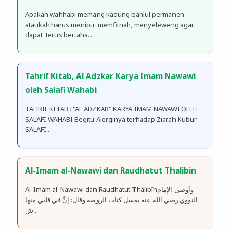
Apakah wahhabi memang kadung bahlul permanen
ataukah harus menipu, memfitnah, menyeleweng agar
dapat terus bertaha...
Tahrif Kitab, Al Adzkar Karya Imam Nawawi
oleh Salafi Wahabi
TAHRIF KITAB : "AL ADZKAR" KARYA IMAM NAWAWI OLEH
SALAFI WAHABI Begitu Alerginya terhadap Ziarah Kubur
SALAFI...
Al-Imam al-Nawawi dan Raudhatut Thalibin
Al-Imam al-Nawawi dan Raudhatut Thâlibînوأوصى الإمام
النووي رضي الله عنه بغسل كتاب الروضة وقال: إنَّ في قلبي منها
ش...